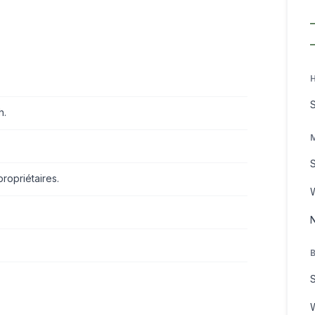
h.
ropriétaires.
N