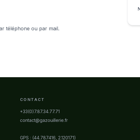
N
ar téléphone ou par mail.
CONTACT
+33(0)7.87.34.77.71
contact@gazouillerie.fr
GPS : (44.787416, 2.120171)