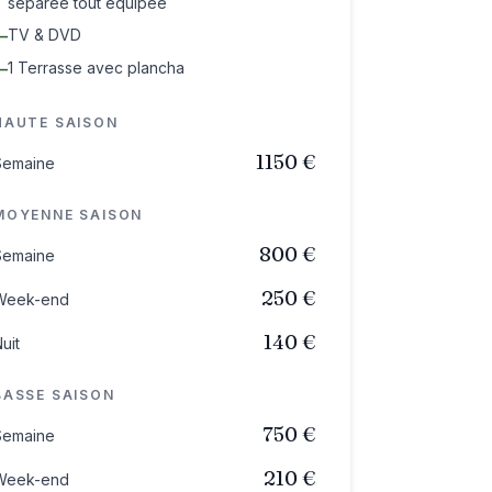
séparée tout équipée
TV & DVD
—
1 Terrasse avec plancha
—
HAUTE SAISON
1150 €
Semaine
MOYENNE SAISON
800 €
Semaine
250 €
Week-end
140 €
uit
BASSE SAISON
750 €
Semaine
210 €
Week-end