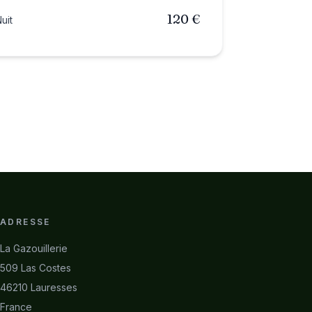
120 €
uit
ADRESSE
La Gazouillerie
509 Las Costes
46210 Lauresses
France