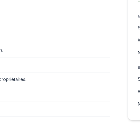
h.
N
ropriétaires.
N