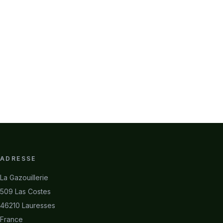
ADRESSE
La Gazouillerie
509 Las Costes
46210 Lauresses
France