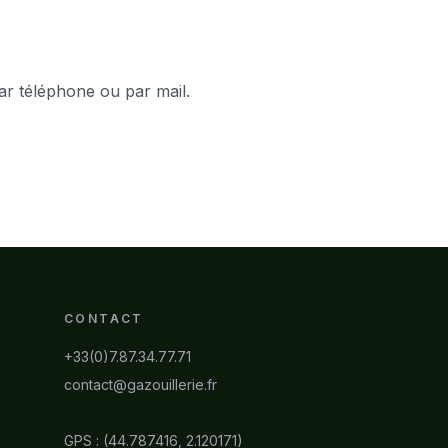
ar téléphone ou par mail.
CONTACT
+33(0)7.87.34.77.71
contact@gazouillerie.fr
GPS : (44.787416, 2.120171)