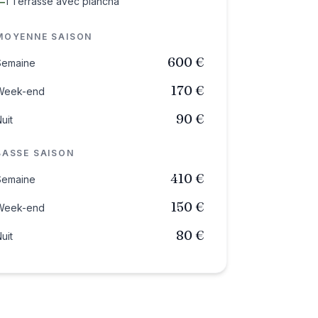
1 Terrasse avec plancha
—
MOYENNE SAISON
600 €
Semaine
170 €
Week-end
90 €
uit
BASSE SAISON
410 €
Semaine
150 €
Week-end
80 €
uit