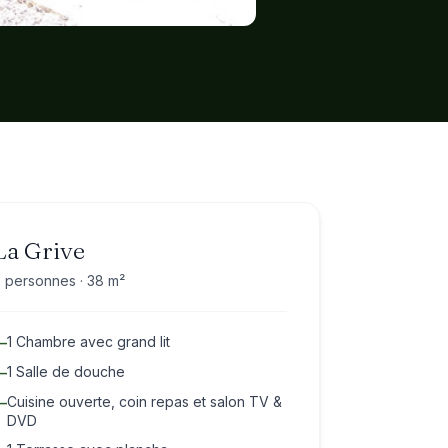
1 / 7
La Grive
 personnes · 38 m²
1 Chambre avec grand lit
—
1 Salle de douche
—
Cuisine ouverte, coin repas et salon TV &
—
DVD